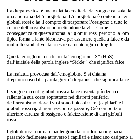
La drepanocitosi è una malattia ereditaria del sangue causata da
una anomalia dell’emoglobina. L’emoglobina è contenuta nei
globuli rossi e ha il compito di trasportare l’ossigeno a tutte le
cellule dell’organismo permettendone la vita. Come
conseguenza di questa anomalia i globuli rossi perdono la loro
tipica forma a lente biconcava per assumere quella a falce e da
molto flessibili diventano estremamente rigidi e fragili.
Questa emoglobina è chiamata “emoglobina S” (HbS)
dall’iniziale della parola inglese “Sickle”, che significa falce.
La malattia provocata dall’emoglobina S si chiama
drepanocitosi dalla parola greca “drepanos” che significa falce.
Il sangue ricco di globuli rossi a falce diventa più denso e
rallenta la sua corsa soprattutto nei distretti periferici
dell’organismo, dove i vasi sono i piccolissimi (capillari) e i
globuli rossi rigidi non riescono a passare, Ciò comporta un
ulteriore carenza di ossigeno e falcizzazione di altri globuli
rossi.
I globuli rossi normali mantengono la loro forma originaria
passando facilmente attraverso i capillari e rilasciano ossigeno ai