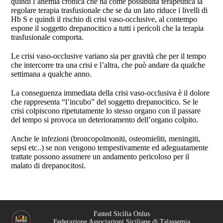
quindi l’anemia cronica che ha come possibilità terapeutica la
regolare terapia trasfusionale che se da un lato riduce i livelli di
Hb S e quindi il rischio di crisi vaso-occlusive, al contempo
espone il soggetto drepanocitico a tutti i pericoli che la terapia
trasfusionale comporta.
Le crisi vaso-occlusive variano sia per gravità che per il tempo
che intercorre tra una crisi e l’altra, che può andare da qualche
settimana a qualche anno.
La conseguenza immediata della crisi vaso-occlusiva è il dolore
che rappresenta “l’incubo” del soggetto drepanocitico. Se le
crisi colpiscono ripetutamente lo stesso organo con il passare
del tempo si provoca un deterioramento dell’organo colpito.
Anche le infezioni (broncopolmoniti, osteomieliti, meningiti,
sepsi etc..) se non vengono tempestivamente ed adeguatamente
trattate possono assumere un andamento pericoloso per il
malato di drepanocitosi.
Fasted Sicilia Onlus
Federazione Associazioni Siciliane di Talassemia