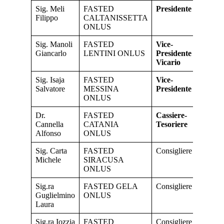
Sig. Meli
FASTED
Presidente
Filippo
CALTANISSETTA
ONLUS
Sig. Manoli
FASTED
Vice-
Giancarlo
LENTINI ONLUS
Presidente
Vicario
Sig. Isaja
FASTED
Vice-
Salvatore
MESSINA
Presidente
ONLUS
Dr.
FASTED
Cassiere-
Cannella
CATANIA
Tesoriere
Alfonso
ONLUS
Sig. Carta
FASTED
Consigliere
Michele
SIRACUSA
ONLUS
Sig.ra
FASTED GELA
Consigliere
Guglielmino
ONLUS
Laura
Sig.ra Iozzia
FASTED
Consigliere