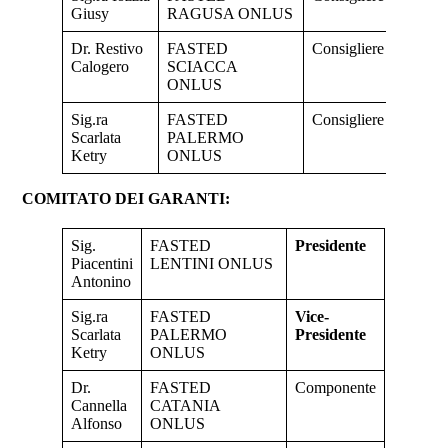
Giusy
RAGUSA ONLUS
Dr. Restivo
FASTED
Consigliere
Calogero
SCIACCA
ONLUS
Sig.ra
FASTED
Consigliere
Scarlata
PALERMO
Ketry
ONLUS
COMITATO DEI GARANTI:
Sig.
FASTED
Presidente
Piacentini
LENTINI ONLUS
Antonino
Sig.ra
FASTED
Vice-
Scarlata
PALERMO
Presidente
Ketry
ONLUS
Dr.
FASTED
Componente
Cannella
CATANIA
Alfonso
ONLUS