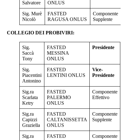
Salvatore
ONLUS
Sig. Murè
FASTED
Componente
Nicolò
RAGUSA ONLUS
Supplente
COLLEGIO DEI PROBIVIRI:
Sig.
FASTED
Presidente
Saccà
MESSINA
Tony
ONLUS
Sig.
FASTED
Vice-
Piacentini
LENTINI ONLUS
Presidente
Antonino
Sig.ra
FASTED
Componente
Scarlata
PALERMO
Effettivo
Ketry
ONLUS
Sig.ra
FASTED
Componente
Capizzi
CALTANISSETTA
Supplente
Graziella
ONLUS
Sig.ra
FASTED
Componente